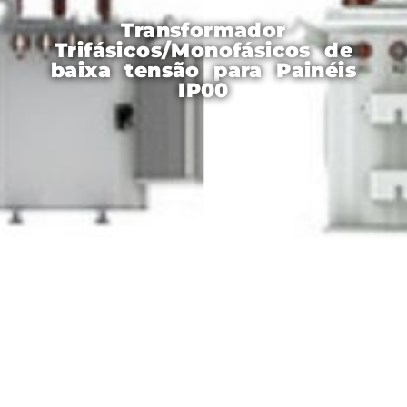
Transformador
Trifásicos/Monofásicos de
baixa tensão para Painéis
IP00