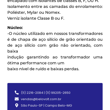
encapado com isolantes de classes B, F, OU H.
Isolamento entre as camadas do enrolamento:
Poliéster, Mylar ou Nomex.
Verniz isolante Classe B ou F.
Núcleo:
-O núcleo utilizado em nossos transformadores
é de chapa de aço silício de grão orientado ou
de aço silício com grão não orientado, com
baixa
indução garantindo ao transformador uma
ótima performance com um
baixo nível de ruído e baixas perdas.
(11) 2216-2084 | (11) 99205-2650
vendas@belovolt.com.br
São Paulo-SP | Campo Belo-MG