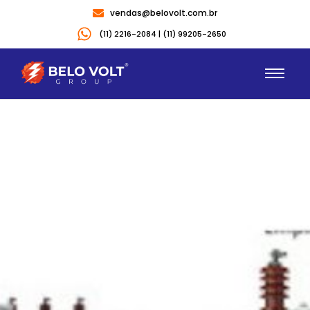
vendas@belovolt.com.br
(11) 2216-2084 | (11) 99205-2650